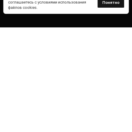
соглашаетесь с условиями использования
Понятно
файлов
cookies.
Мы специалисты
в построении,
проектировании,
а также обслуживании
корпоративных, облачных,
информационных
и инженерных систем
для клиентов малого,
среднего и крупного бизнеса
О компании