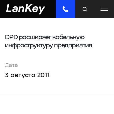
DPD расширяет кабельную
Меню
инфраструктуру предприятия
Главная
Облачные сервисы
Дата
ИТ-решения
3 августа 2011
Инженерные системы
Импорто­замещение
Отраслевые решения