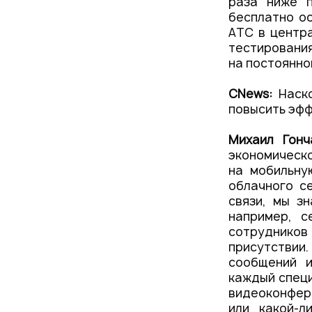
раза ниже п
бесплатно ос
АТС в центр
тестирования
на постоянно
CNews:
Наско
повысить эфф
Михаил Гон
экономическ
на мобильну
облачного с
связи, мы з
например, 
сотруднико
присутствии.
сообщений и
каждый специ
видеоконфере
или какой-л