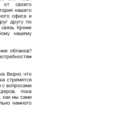
 от своего
итория нашего
ного офиса и
руг другу по
связь. Кроме
бому нашему
ния облаков?
потребностям
а. Видно, что
ока стремятся
и с вопросами
деров, пока
, как мы сами
льно намного