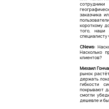
сотрудник
географическ
заказчика и
пользовател
короткому д
того, наши
специалисту 
CNews:
Наско
Насколько п
клиентов?
Михаил Гонч
рынок растёт
держать лока
гибкости с
покрывают да
смогли убед
дешевле и бы