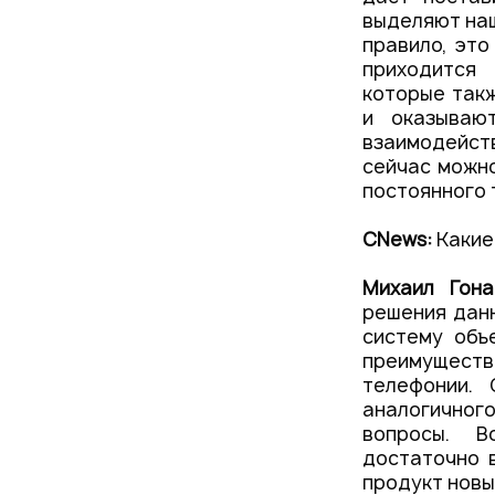
выделяют наш
правило, это
приходится
которые такж
и оказываю
взаимодейст
сейчас можно
постоянного 
СNews:
Какие
Михаил Гона
решения данн
систему объ
преимуществ 
телефонии.
аналогичного
вопросы. В
достаточно в
продукт новы