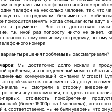
им специалистам телефоны из своей номерной ёмк
 один телефон на несколько человек, так, что ч
 покупать сотрудникам безлимитные мобильны
е приходится менять, когда специалисты едут в
тся в роуминге. Всё это достаточно сильн
вие, т.к. иной раз попросту никто не знает, к
 позвонить тому или иному сотруднику, потому ч
телефонного номера.
 варианты решения проблемы вы рассматривали?
чаров:
Мы достаточно долго искали и проду
ой проблемы, и в определённый момент обратил
единённых коммуникаций компании Microsoft Lyn
которой является повсеместный доступ и замен
 Сначала мы смотрели в сторону внедрения 
 решения внутри компании, но здесь тоже возни
о-первых, стоимость приобретения продукт
ысокой (более 15000р. на 1 человека), во-вторых
й и, соответственно, мы не были уверены, что он 