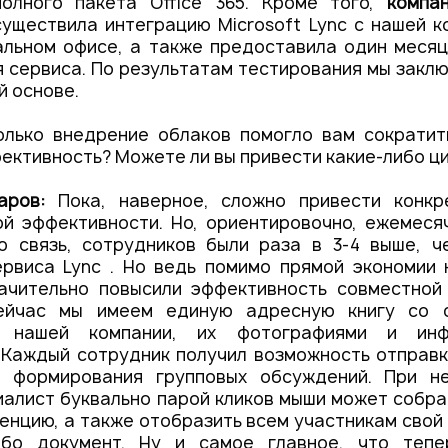
олного пакета Office 365. Кроме того,
компан
уществила интеграцию Microsoft Lync с нашей 
альном офисе, а также предоставила один месяц
 сервиса. По результатам тестирования мы закл
й основе.
лько внедрение облаков помогло вам сократит
ективность? Можете ли вы привести какие-либо ц
чаров:
Пока, наверное, сложно привести конк
ой эффективности. Но, ориентировочно, ежемеся
ю связь, сотрудников были раза в 3-4 выше, ч
ервиса Lync . Но ведь помимо прямой экономии 
начительно повысили эффективность совместной 
сейчас мы имеем единую адресную книгу со с
в нашей компании, их фотографиями и ин
 Каждый сотрудник получил возможность отправ
 формирования групповых обсуждений. При н
алист буквально парой кликов мыши может собра
нцию, а также отобразить всем участникам свой
ибо документ. Ну и самое главное, что теп