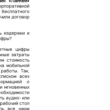
ия «ЛанКей»
корпоративной
 бесплатного
ючили договор
ь издержки и
ифры?
ретные цифры
чные затраты
ем стоимость
на мобильной
работы. Так,
писком всех
формацией о
ки мгновенных
еобходимости
ть аудио- или
 рабочий стол
ерь все наши