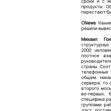
сроки и с м
продукты. О
перестают бы
CNews
: Каки
решили вывес
Михаил Го
структурных 
2000 челове
плотное вз
руководител
страны. Соот
телефонные з
общем, ника
сервера, то 
второго моск
во-первых, 
специфика ра
группами ра
даст постав