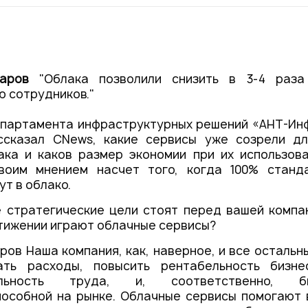
Контакты
аров
"Облака позволили снизить в 3-4 раза
 сотрудников."
епартамента инфраструктурных решений «АНТ-Ин
ссказал CNews, какие сервисы уже созрели д
ака и каков размер экономии при их использова
воим мнением насчет того, когда 100% станд
ут в облако.
 стратегические цели стоят перед вашей компан
стижении играют облачные сервисы?
ров Наша компания, как, наверное, и все остальн
ать расходы, повысить рентабельность бизне
тельность труда, и, соответственно, 
пособной на рынке. Облачные сервисы помогают 