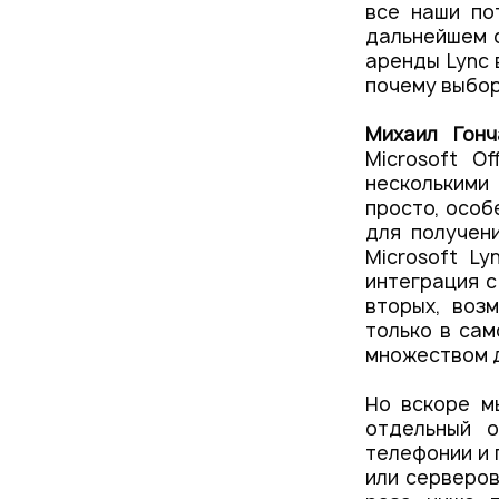
все наши по
дальнейшем 
аренды Lync 
почему выбор
Михаил Гон
Microsoft O
несколькими
просто, особе
для получен
Microsoft Ly
интеграция с
вторых, воз
только в сам
множеством д
Но вскоре 
отдельный о
телефонии и 
или серверов