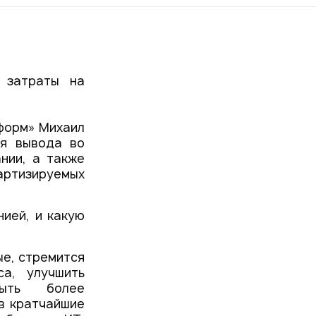
 затраты на
форм» Михаил
ля вывода во
нии, а также
артизируемых
ией, и какую
ые, стремится
са, улучшить
быть более
в кратчайшие