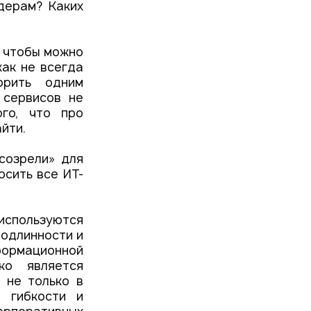
дерам? Каких
, чтобы можно
как не всегда
орить одним
 сервисов не
ого, что про
йти.
созрели» для
осить все ИТ-
 используются
подлинности и
нформационной
ко является
 не только в
 гибкости и