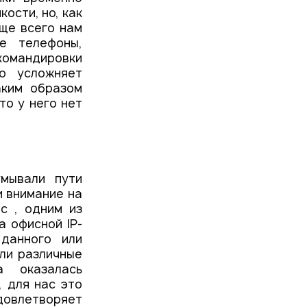
ости, но, как
аще всего нам
е телефоны,
 командировки
о усложняет
аким образом
то у него нет
мывали пути
и внимание на
c , одним из
а офисной IP-
данного или
кли различные
а оказалась
, для нас это
удовлетворяет