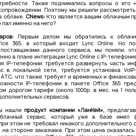
требности. Также поднимались вопросы о его 
сопровождении. Поэтому мы решили рассмотреть
в облаке.
CNews:
Кто является вашим облачным п
 пал именно на него?
чаров:
Первым делом мы обратились к облачн
ffice 365, в который входит Lync Online. Но п
 поставщиками данного сервиса, мы поняли, чт
нно в плане интеграции Lync Online c IP-телефони
ия IP-телефонии требуется развернуть часть ин
nc в локальной сети, требуется установка VoI
 АТС, что также требует и временных и финансовы
можности IP-телефонии в пакете Office 365 пре
ом дорогом тарифе (около 1000р. в мес. на 1 пол
ополнительных сервисов.
мы нашли
продукт компании «ЛанКей»
,
предлагав
блачный сервис, который уже в базе имел ф
при этом не требовал никакого дополнительного
 на стороне заказчика. При этом цена оказалась