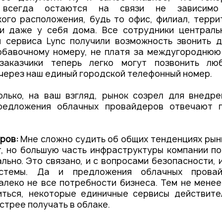
и всегда остаются на связи не зависимо
ого расположения, будь то офис, филиал, терр
ли даже у себя дома. Все сотрудники централь
и сервиса Lync получили возможность звонить д
обавочному номеру, не платя за междугороднюю 
 заказчики теперь легко могут позвонить лю
через наш единый городской телефонный номер.
лько, на ваш взгляд, рынок созрел для внедре
редложения облачных провайдеров отвечают 
аров:
Мне сложно судить об общих тенденциях рынк
, но большую часть инфраструктуры компании п
льно. Это связано, и с вопросами безопасности, 
истемы. Да и предложения облачных провай
леко не все потребности бизнеса. Тем не менее
иться, некоторые единичные сервисы действите
стрее получать в облаке.