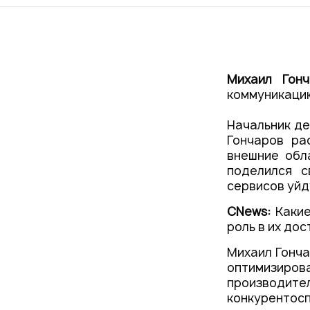
Проекты
Новости
Михаил Гонч
коммуникацию
Начальник д
Гончаров ра
внешние обл
поделился с
сервисов уйд
CNews:
Какие
роль в их до
Михаил Гонча
оптимизиров
производи
конкурентос