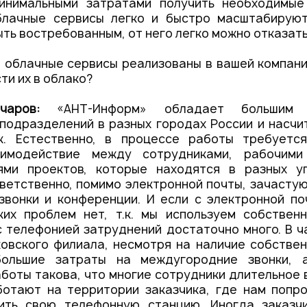
инимальными затратами получить необходимые
блачные сервисы легко и быстро масштабируют
ть востребованным, от него легко можно отказать
е облачные сервисы реализованы в вашей компан
ти их в облако?
нчаров:
«АНТ-Информ» обладает большим 
подразделений в разных городах России и насч
к. Естественно, в процессе работы требуетс
аимодействие между сотрудниками, рабочими
ями проектов, которые находятся в разных у
ветственно, помимо электронной почты, зачасту
вонки и конференции. И если с электронной по
ких проблем нет, т.к. мы используем собствен
с телефонией затруднений достаточно много. В ч
овского филиала, несмотря на наличие собствен
большие затраты на междугородние звонки, а
боты такова, что многие сотрудники длительное
ботают на территории заказчика, где нам попро
ить свою телефонную станцию. Иногда заказч