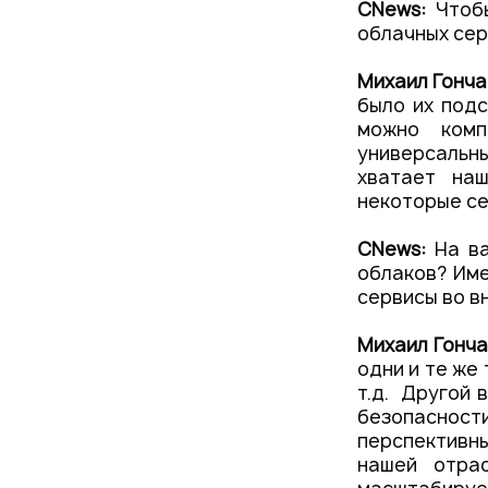
СNews:
Чтоб
облачных сер
Михаил Гонч
было их подс
можно комп
универсальн
хватает наш
некоторые се
CNews:
На ва
облаков? Име
сервисы во в
Михаил Гонча
одни и те же
т.д. Другой 
безопаснос
перспективн
нашей отра