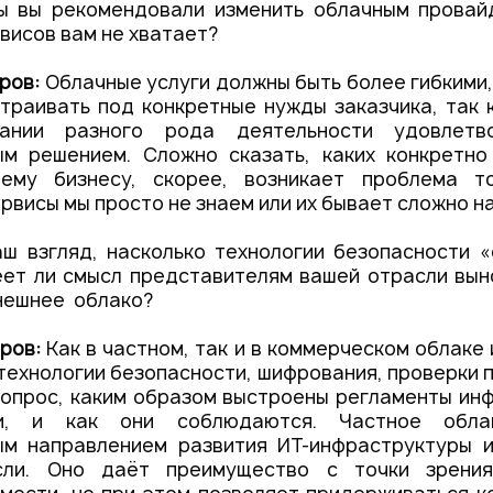
ы вы рекомендовали изменить облачным провай
висов вам не хватает?
аров:
Облачные услуги должны быть более гибкими
траивать под конкретные нужды заказчика, так 
ании разного рода деятельности удовлетв
ым решением. Сложно сказать, каких конкретно
ему бизнесу, скорее, возникает проблема т
рвисы мы просто не знаем или их бывает сложно на
ш взгляд, насколько технологии безопасности «
ет ли смысл представителям вашей отрасли вын
нешнее облако?
ров:
Как в частном, так и в коммерческом облаке
 технологии безопасности, шифрования, проверки 
вопрос, каким образом выстроены регламенты и
ти, и как они соблюдаются. Частное обла
ым направлением развития ИТ-инфраструктуры и
сли. Оно даёт преимущество с точки зрения