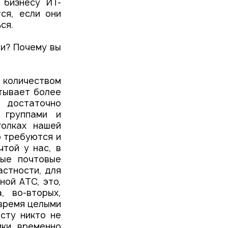
 бизнесу ИТ-
ся, если они
ся.
ии? Почему вы
количеством
итывает более
я достаточно
 группами и
голках нашей
ю требуются и
чтой у нас, в
ные почтовые
астности, для
ной АТС, это,
, во-вторых,
 время целыми
сту никто не
ики временно