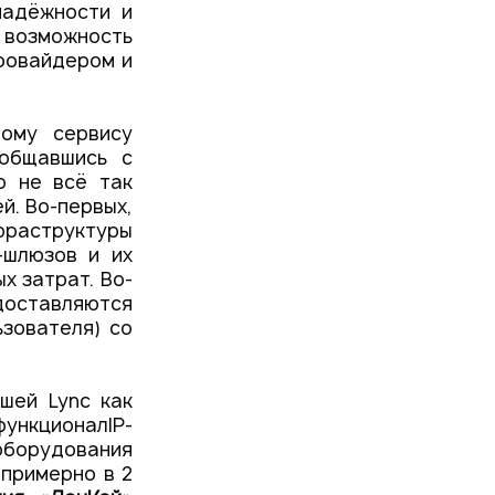
надёжности и
 возможность
ровайдером и
ому сервису
ообщавшись с
о не всё так
ей. Во-первых,
фраструктуры
P-шлюзов и их
х затрат. Во-
доставляются
ьзователя) со
шей Lync как
ункционалIP-
 оборудования
 примерно в 2