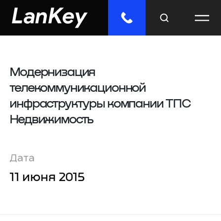
Модернизация
Меню
телекоммуникационной
Главная
инфраструктуры компании ТПС
Облачные сервисы
Недвижимость
ИТ-решения
Дата
Инженерные системы
11 июня 2015
Импорто­замещение
Отраслевые решения