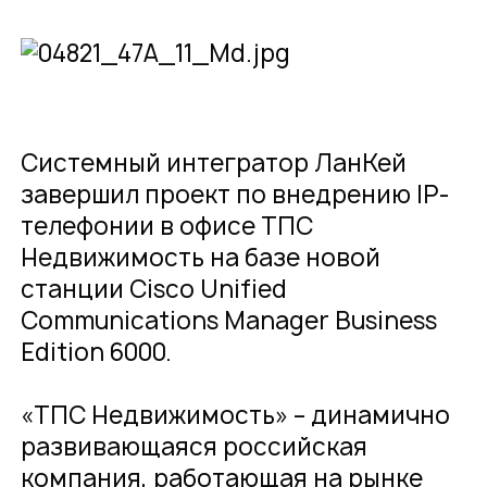
О компании
Карьера
Проекты
Контакты
Новости
Системный интегратор ЛанКей
завершил проект по внедрению IP-
телефонии в офисе ТПС
Недвижимость на базе новой
станции Cisco Unified
Communications Manager Business
Edition 6000.
«ТПС Недвижимость» – динамично
развивающаяся российская
компания, работающая на рынке