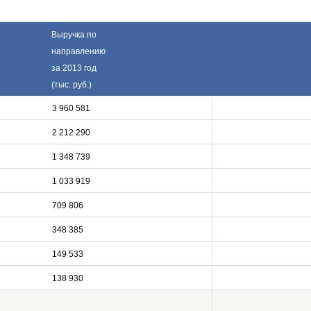
Выручка по
направлению
за 2013 год
(тыс. руб.)
3 960 581
2 212 290
1 348 739
1 033 919
709 806
348 385
149 533
138 930