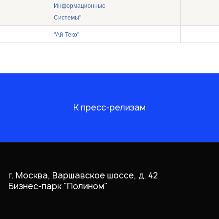
Информационные
Системы"
"Ай-Теко"
К пресс-релизам
г. Москва, Варшавское шоссе, д. 42
Бизнес-парк "Полином"