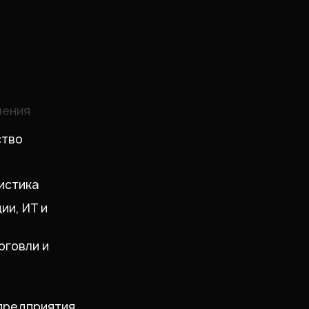
шения
ство
истика
ии, ИТ и
рговли и
предприятия