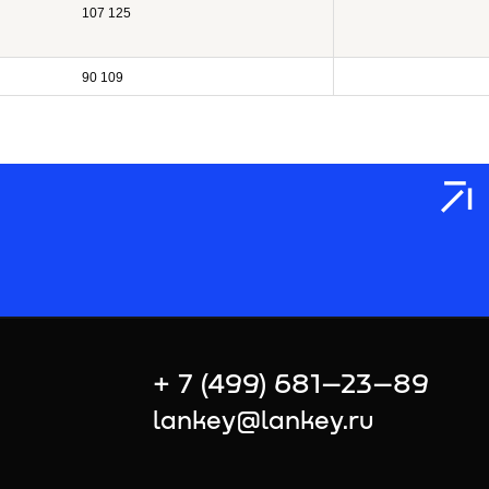
107 125
90 109
+ 7 (499) 681–23–89
lankey@lankey.ru