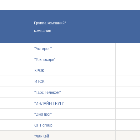
Контакты
Группа компаний/
компания
"Астерос"
"Техносерв"
КРОК
ИТСК
"Гарс Телеком"
"ИНЛАЙН ГРУП"
"ЭкоПрог"
OFT group
"ЛанКей