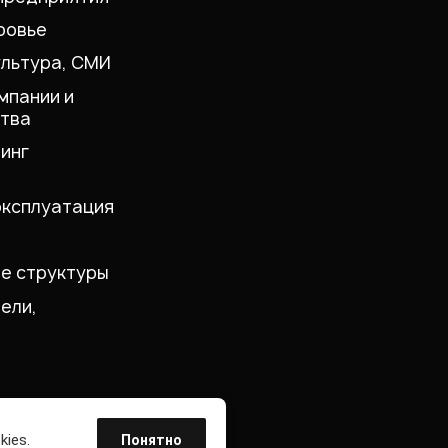
ровье
ультура, СМИ
мпании и
тва
инг
эксплуатация
е структуры
ели,
kies.
Понятно