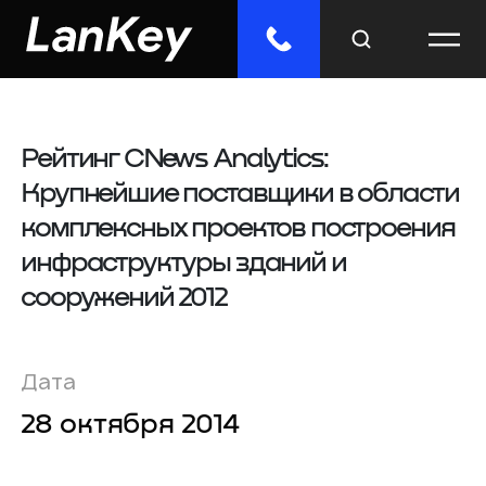
Рейтинг СNews Analytics:
Меню
Крупнейшие поставщики в области
Главная
комплексных проектов построения
Облачные сервисы
инфраструктуры зданий и
сооружений 2012
ИТ-решения
Инженерные системы
Дата
28 октября 2014
Импорто­замещение
Отраслевые решения