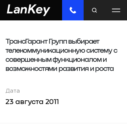
ТрансГарант Групп выбирает
Меню
телекоммуникационную систему с
Главная
совершенным функционалом и
Облачные сервисы
возможностями развития и роста
ИТ-решения
Дата
Инженерные системы
23 августа 2011
Импорто­замещение
Отраслевые решения