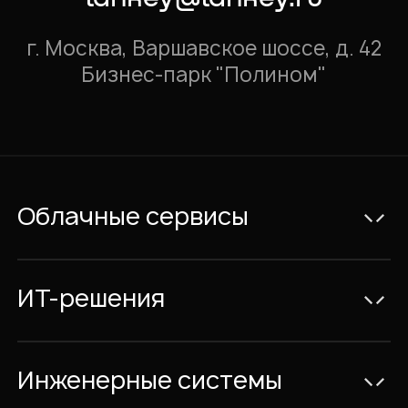
г. Москва, Варшавское шоссе, д. 42
Бизнес-парк "Полином"
Облачные сервисы
Электронная почта Exchange
Видеоконференции и IP-телефония
ИТ-решения
Совместная работа с документами
Консалтинг
Облачный Офис с размещением в
ИТ-Проекты
Инженерные системы
России
Сервис и аутсорсинг