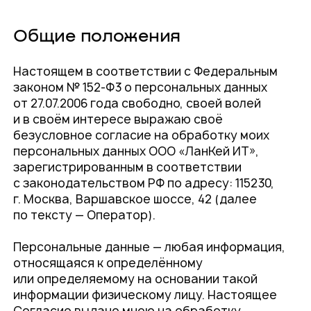
Общие положения
О компании
Карьера
Настоящем в соответствии с Федеральным
Проекты
Контакты
законом № 152-Ф3 о персональных данных
Новости
от 27.07.2006 года свободно, своей волей
и в своём интересе выражаю своё
безусловное согласие на обработку моих
персональных данных ООО «ЛанКей ИТ»,
зарегистрированным в соответствии
с законодательством РФ по адресу: 115230,
г. Москва, Варшавское шоссе, 42 (далее
по тексту — Оператор).
Персональные данные — любая информация,
относящаяся к определённому
или определяемому на основании такой
информации физическому лицу. Настоящее
Согласие выдано мною на обработку