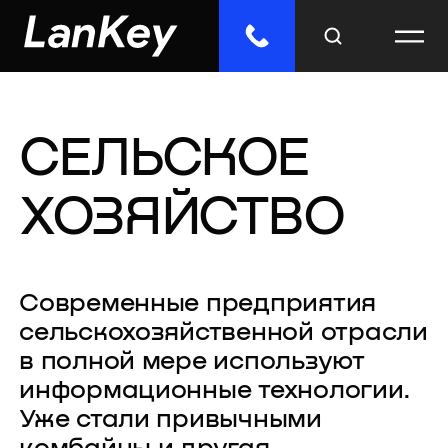
СЕЛЬСКОЕ
Меню
Главная
ХОЗЯЙСТВО
Облачные сервисы
ИТ-решения
Современные предприятия
сельскохозяйственной отрасли
Инженерные системы
в полной мере используют
информационные технологии.
Импорто­замещение
Уже стали привычными
Отраслевые решения