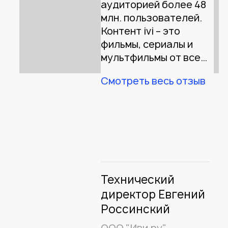
аудиторией более 48
млн. пользователей.
Контент ivi – это
фильмы, сериалы и
мультфильмы от всех
голливудских
Смотреть весь отзыв
мейджоров, мировых
и локальных
киностудий, а также и
ТВ-каналов: Disney,
Universal, Warner
Brothers, Paramount,
21th Century Fox,
Columbia Pictures,
Технический
Централ
директор Евгений
Партнершип,
Россинский
Базелевс, СТС, НТВ,