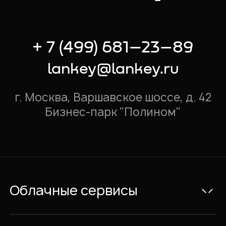
интеграцию с нашей
Active Directory.
+ 7 (499) 681–23–89
По результатам
проекта хотели бы
lankey@lankey.ru
отметить высокое
качество сервиса,
г. Москва, Варшавское шоссе, д. 42
оперативность
Бизнес-парк "Полином"
технической
поддержки и
профессионализм
сотрудников
LanCloud. Также
выражаем
Облачные сервисы
благодарность за то,
что компания
Электронная почта Exchange
LanCloud пришла на