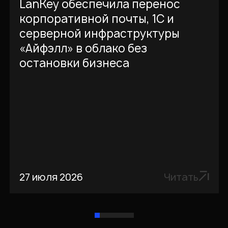
LanKey обеспечила перенос
корпоративным
корпоративной почты, 1С и
Active Directory.
серверной инфраструктуры
«Айфэлл» в облако без
Миграция почты
остановки бизнеса
была запланирована
на следующий
квартал. Но во время
очередного
серьёзного сбоя в
работе сервиса у
старого поставщика,
мы были вынуждены
обратиться в
27 июля 2026
Читать
LanCloud с просьбой
максимально
оперативно
подключить и