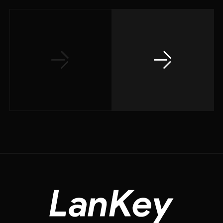
запустить сервис в
работу, т.к. уже утром
бизнес мог начать
терять деньги из-за
недоступности
почты. LanCloud,
отреагировав на
просьбу, выполнил
активацию и
подключение
сервиса за 1 ночь. В
течение следующей
недели специалисты
LanCloud произвели
миграцию всей
старой почты, а
также настроили