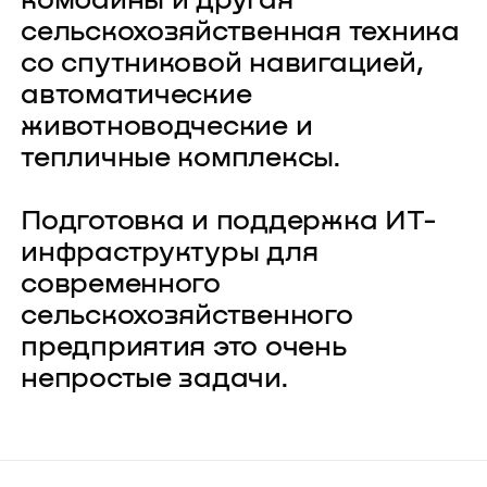
комбайны и другая
сельскохозяйственная техника
со спутниковой навигацией,
О компании
Карьера
автоматические
Проекты
Контакты
животноводческие и
тепличные комплексы.
Новости
Подготовка и поддержка ИТ-
инфраструктуры для
современного
сельскохозяйственного
предприятия это очень
непростые задачи.