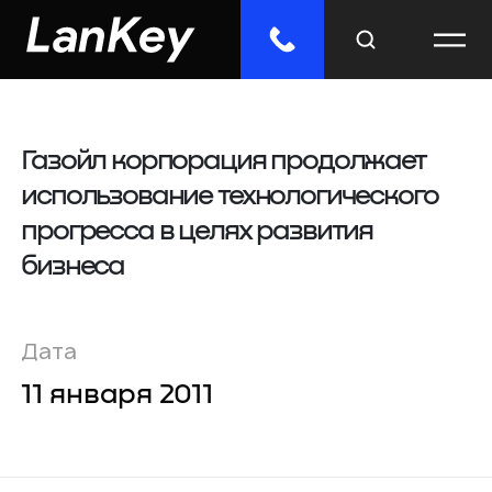
Газойл корпорация продолжает
Меню
использование технологического
Главная
прогресса в целях развития
Облачные сервисы
бизнеса
ИТ-решения
Дата
Инженерные системы
11 января 2011
Импорто­замещение
Отраслевые решения