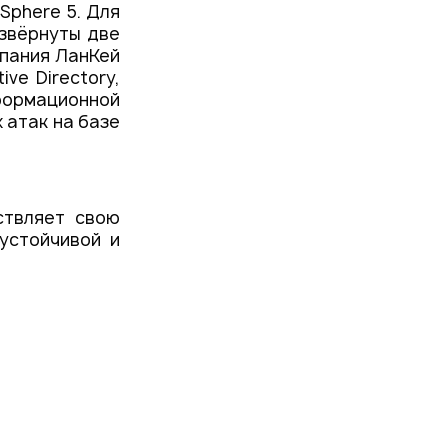
Sphere 5. Для
звёрнуты две
мпания ЛанКей
ve Directory,
формационной
 атак на базе
ствляет свою
устойчивой и