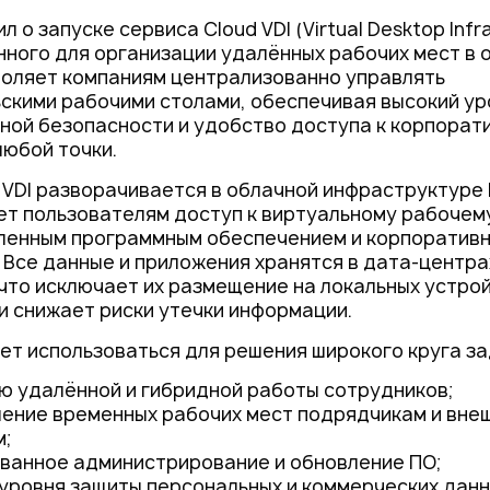
Контакты
л о запуске сервиса Cloud VDI (Virtual Desktop Infra
ного для организации удалённых рабочих мест в 
оляет компаниям централизованно управлять
скими рабочими столами, обеспечивая высокий ур
ой безопасности и удобство доступа к корпорат
любой точки.
 VDI разворачивается в облачной инфраструктуре 
т пользователям доступ к виртуальному рабочему
ленным программным обеспечением и корпоратив
 Все данные и приложения хранятся в дата-центра
что исключает их размещение на локальных устро
и снижает риски утечки информации.
жет использоваться для решения широкого круга за
ю удалённой и гибридной работы сотрудников;
ение временных рабочих мест подрядчикам и вне
м;
ванное администрирование и обновление ПО;
уровня защиты персональных и коммерческих данн