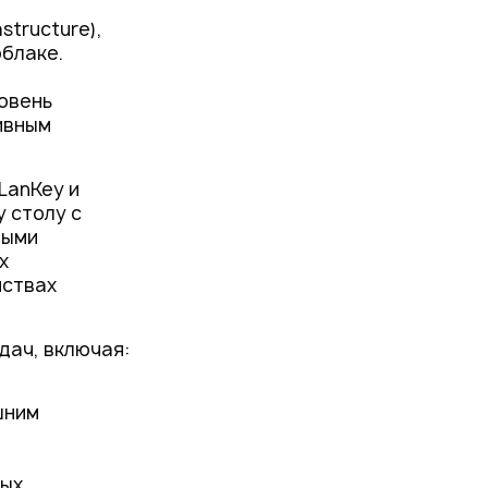
structure),
облаке.
овень
ивным
LanKey и
 столу с
ными
х
йствах
дач, включая:
шним
ых.