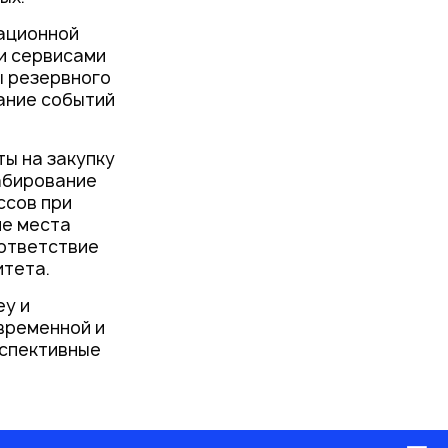
ационной
и сервисами
сы резервного
ание событий
ты на закупку
абирование
ссов при
ие места
оответствие
итета.
ey и
временной и
рспективные