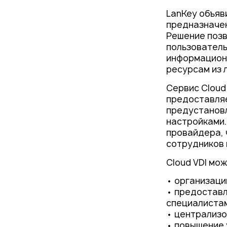
Проекты
LanKey объяви
Новости
предназначен
Решение позв
пользователь
информационн
ресурсам из 
Сервис Cloud
предоставляе
предустанов
настройками.
провайдера, 
сотрудников 
Cloud VDI мо
• организаци
• предоставл
специалиста
• централизо
• повышение 