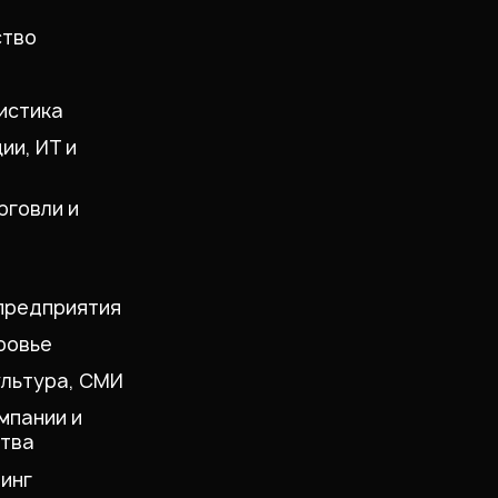
ство
истика
ии, ИТ и
рговли и
предприятия
ровье
ультура, СМИ
мпании и
тва
инг