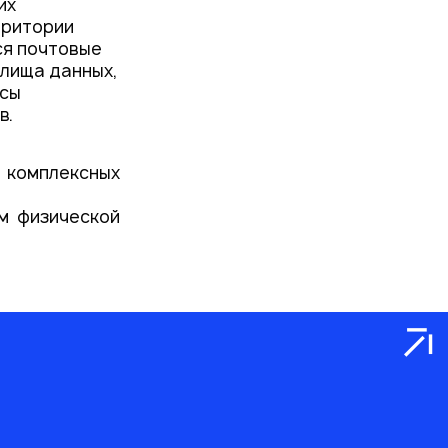
их
рритории
ся почтовые
илища данных,
исы
в.
комплексных
м физической