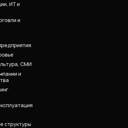
ии, ИТ и
рговли и
предприятия
ровье
ультура, СМИ
мпании и
тва
инг
эксплуатация
е структуры