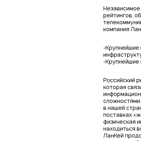
Проекты
Независимое 
Новости
рейтингов, о
телекоммуник
компания Лан
-Крупнейшие 
инфраструкту
-Крупнейшие 
Российский р
которая связ
информационн
сложностями.
в нашей стран
поставках «ж
физическая и
находиться в
ЛанКей продо