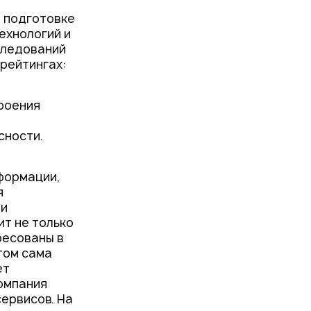
а подготовке
ехнологий и
следований
 рейтингах:
роения
сности.
формации,
я
ми
т не только
ересованы в
том сама
ет
компания
ервисов. На