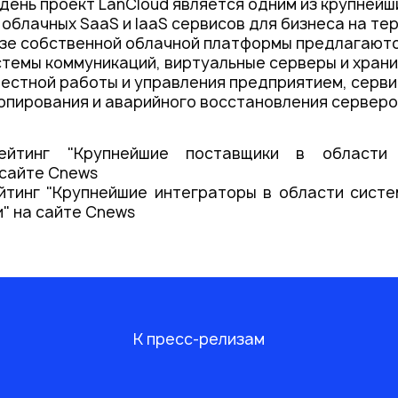
день проект LanCloud является одним из крупнейш
облачных SaaS и IaaS сервисов для бизнеса на те
азе собственной облачной платформы предлагают
стемы коммуникаций, виртуальные серверы и хран
естной работы и управления предприятием, серв
опирования и аварийного восстановления серверо
ейтинг "Крупнейшие поставщики в области 
 сайте Cnews
йтинг "Крупнейшие интеграторы в области систе
и
" на сайте Cnews
К пресс-релизам