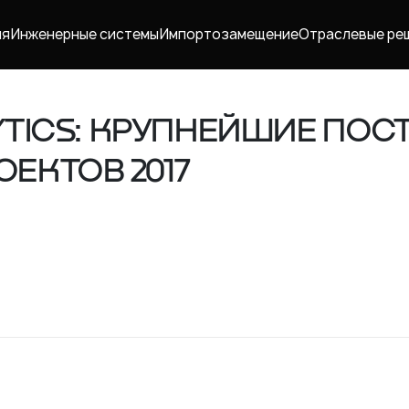
ия
Инженерные системы
Импорто­замещение
Отраслевые ре
YTICS: КРУПНЕЙШИЕ ПО
ЕКТОВ 2017
Карьера