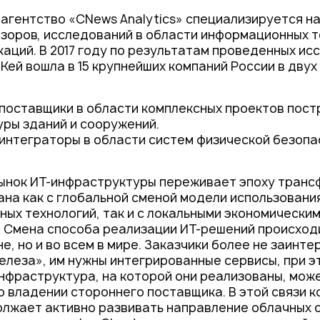
Контакты
агентство «CNews Analytics» специализируется н
бзоров, исследований в области информационных т
аций. В 2017 году по результатам проведенных ис
Кей вошла в 15 крупнейших компаний России в двух
поставщики в области комплексных проектов пост
ры зданий и сооружений.
интеграторы в области систем физической безопа
ынок ИТ-инфраструктуры переживает эпоху транс
ана как с глобальной сменой модели использовани
ых технологий, так и с локальными экономически
 Смена способа реализации ИТ-решений происходи
е, но и во всем в мире. Заказчики более не заинт
елеза», им нужны интегрированные сервисы, при э
нфраструктура, на которой они реализованы, мож
о владении стороннего поставщика. В этой связи 
лжает активно развивать направление облачных с