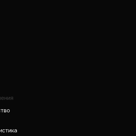
шения
ство
истика