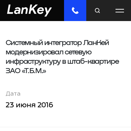
Системный интегратор ЛанКей
Меню
модернизировал сетевую
Главная
инфраструктуру в штаб-квартире
Облачные сервисы
ЗАО «Т.Б.М.»
ИТ-решения
Дата
Инженерные системы
23 июня 2016
Импорто­замещение
Отраслевые решения