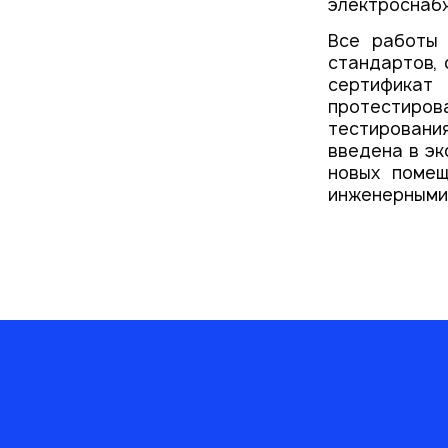
электроснабж
Все работы
стандартов, 
сертификат
протестир
тестировани
введена в эк
новых поме
инженерными