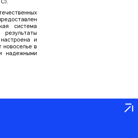
С).
ечественных
 предоставлен
кая система
результаты
 настроена и
т новоселье в
и надежными