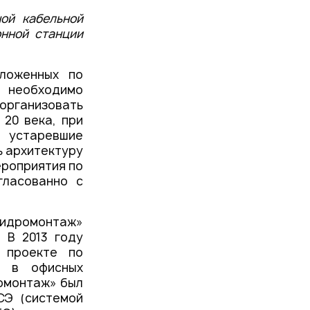
ой кабельной
онной станции
ложенных по
о необходимо
 организовать
 20 века, при
устаревшие
ь архитектуру
ероприятия по
гласованно с
Гидромонтаж»
 В 2013 году
 проекте по
и в офисных
омонтаж» был
СЭ (системой