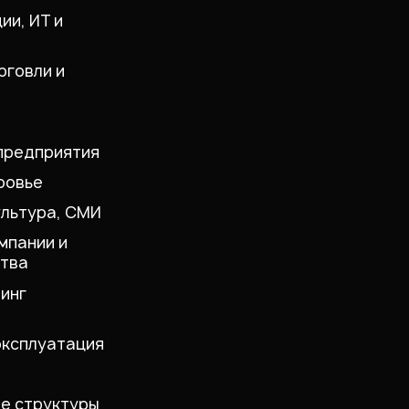
ии, ИТ и
рговли и
предприятия
ровье
ультура, СМИ
мпании и
тва
инг
эксплуатация
е структуры