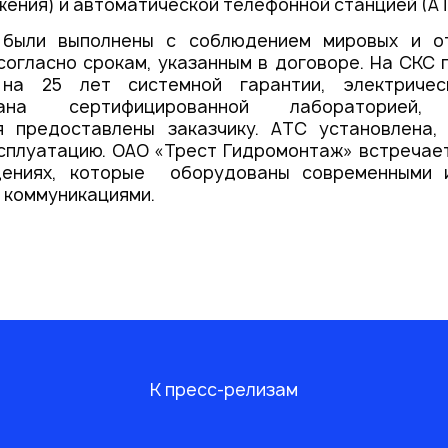
ения) и автоматической телефонной станцией (АТ
 были выполнены с соблюдением мировых и от
согласно срокам, указанным в договоре. На СКС
 на 25 лет системной гарантии, электричес
ована сертифицированной лабораторией, 
я предоставлены заказчику. АТС установлена,
сплуатацию. ОАО «Трест Гидромонтаж» встречае
щениях, которые оборудованы современными 
 коммуникациями.
К пресс-релизам