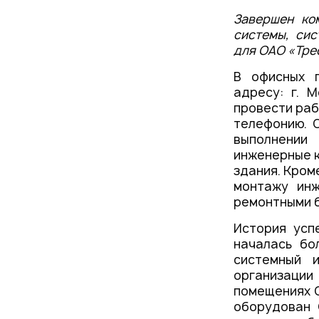
Проекты
Завершен ко
Новости
системы, сис
для ОАО «Тре
В офисных 
адресу: г. 
провести раб
телефонию. О
выполнени
инженерные к
здания. Кром
монтажу инж
ремонтными 
История усп
началась бо
системный 
организаци
помещениях 
оборудован 