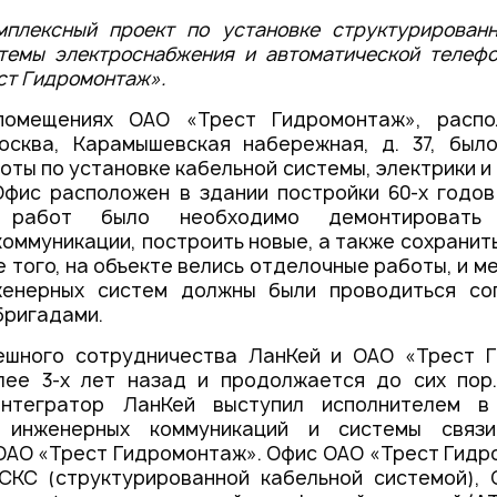
Контакты
мплексный проект по установке структурированн
темы электроснабжения и автоматической телеф
ст Гидромонтаж».
помещениях ОАО «Трест Гидромонтаж», распо
Москва, Карамышевская набережная, д. 37, был
оты по установке кабельной системы, электрики и
фис расположен в здании постройки 60-х годов
и работ было необходимо демонтировать 
оммуникации, построить новые, а также сохранит
е того, на объекте велись отделочные работы, и м
енерных систем должны были проводиться со
бригадами.
ешного сотрудничества ЛанКей и ОАО «Трест 
лее 3-х лет назад и продолжается до сих пор.
интегратор ЛанКей выступил исполнителем в
и инженерных коммуникаций и системы связ
ОАО «Трест Гидромонтаж». Офис ОАО «Трест Гидр
СКС (структурированной кабельной системой), 