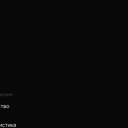
шения
ство
истика