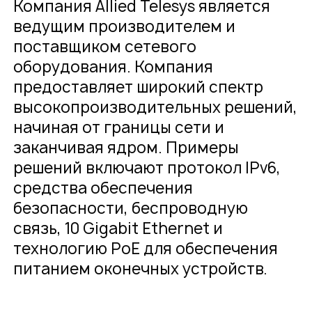
Компания Allied Telesys является
ведущим производителем и
поставщиком сетевого
О компании
Карьера
оборудования. Компания
Проекты
Контакты
предоставляет широкий спектр
Новости
высокопроизводительных решений,
начиная от границы сети и
заканчивая ядром. Примеры
решений включают протокол IPv6,
средства обеспечения
безопасности, беспроводную
связь, 10 Gigabit Ethernet и
технологию PoE для обеспечения
питанием оконечных устройств.