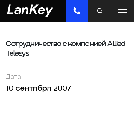
Сотрудничество с компанией Allied
Меню
Telesys
Главная
Облачные сервисы
Дата
ИТ-решения
10 сентября 2007
Инженерные системы
Импорто­замещение
Отраслевые решения