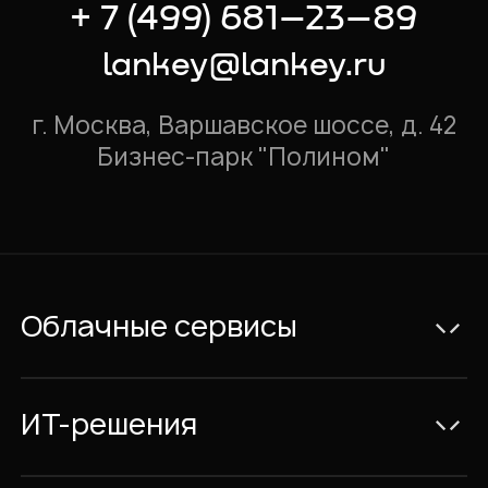
+ 7 (499) 681–23–89
lankey@lankey.ru
г. Москва, Варшавское шоссе, д. 42
Бизнес-парк "Полином"
Облачные сервисы
Электронная почта Exchange
Видеоконференции и IP-телефония
ИТ-решения
Совместная работа с документами
Консалтинг