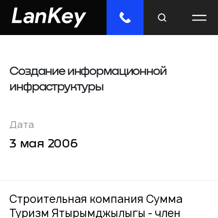
Создание информационной
Меню
инфраструктуры
Главная
Облачные сервисы
Дата
ИТ-решения
3 мая 2006
Инженерные системы
Импорто­замещение
Строительная компания Сумма
Туризм Ятырымджылыгы - член
Отраслевые решения