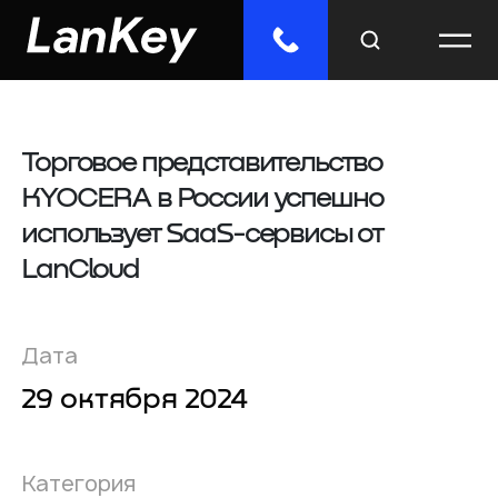
Торговое представительство
Меню
KYOCERA в России успешно
Главная
использует SaaS-сервисы от
Облачные сервисы
LanCloud
ИТ-решения
Дата
Инженерные системы
29 октября 2024
Импорто­замещение
Категория
Отраслевые решения