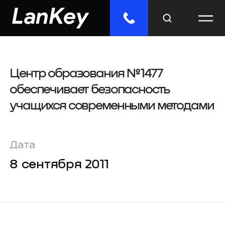
Центр образования №1477
Меню
обеспечивает безопасность
Главная
учащихся современными методами
Облачные сервисы
ИТ-решения
Дата
8 сентября 2011
Инженерные системы
Импорто­замещение
Отраслевые решения