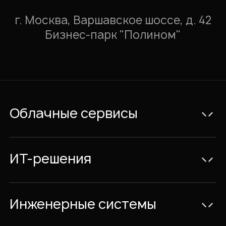
г. Москва, Варшавское шоссе, д. 42
Бизнес-парк "Полином"
Облачные сервисы
Электронная почта Exchange
Видеоконференции и IP-телефония
ИТ-решения
Совместная работа с документами
Консалтинг
Облачный Офис с размещением в
ИТ-Проекты
Инженерные системы
России
Сервис и аутсорсинг
Системы безопасности