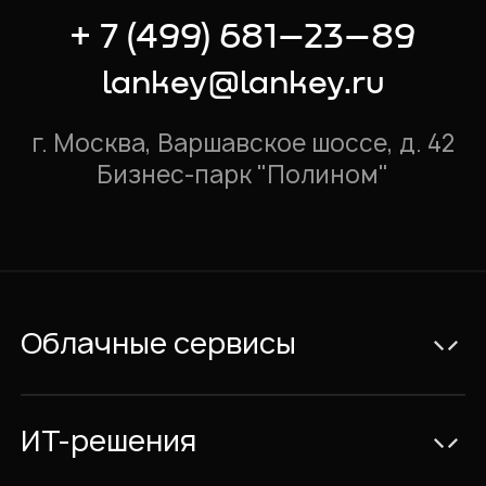
+ 7 (499) 681–23–89
lankey@lankey.ru
г. Москва, Варшавское шоссе, д. 42
Бизнес-парк "Полином"
Облачные сервисы
Электронная почта Exchange
Видеоконференции и IP-телефония
ИТ-решения
Совместная работа с документами
Консалтинг