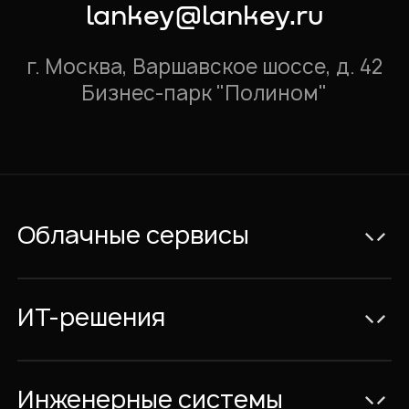
lankey@lankey.ru
г. Москва, Варшавское шоссе, д. 42
Бизнес-парк "Полином"
Облачные сервисы
Электронная почта Exchange
Видеоконференции и IP-телефония
ИТ-решения
Совместная работа с документами
Консалтинг
Облачный Офис с размещением в
ИТ-Проекты
Инженерные системы
России