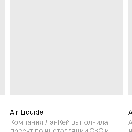
Air Liquide
A
Компания ЛанКей выполнила
проект по инсталляции СКС и