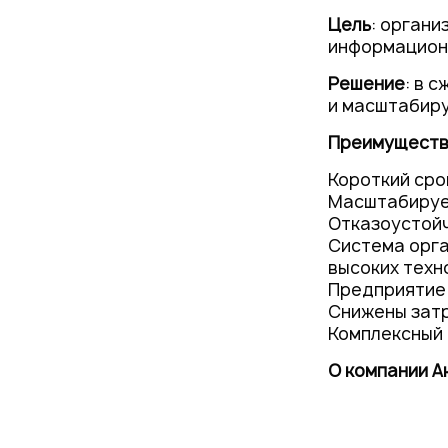
Цель
: орган
информационн
Решение
: в 
и масштабир
Преимуществ
Короткий сро
Масштабируем
Отказоустойч
Система орга
высоких техн
Предприятие
Снижены зат
Комплексный 
О компании А