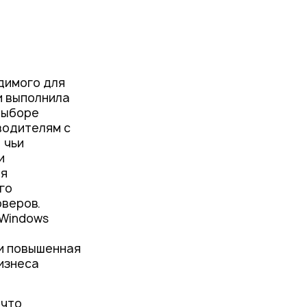
димого для
и выполнила
 выборе
водителям с
 чьи
и
ая
го
рверов.
 Windows
 и повышенная
изнеса
 что