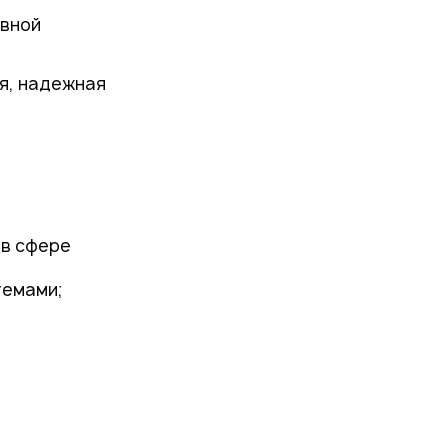
ивной
ая, надежная
 в сфере
темами;