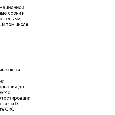
рмационной
ые сроки и
сетевыми,
 В том числе
чивающая
ми,
рования до
ных и
отестирована
 сети D.
ть СКС