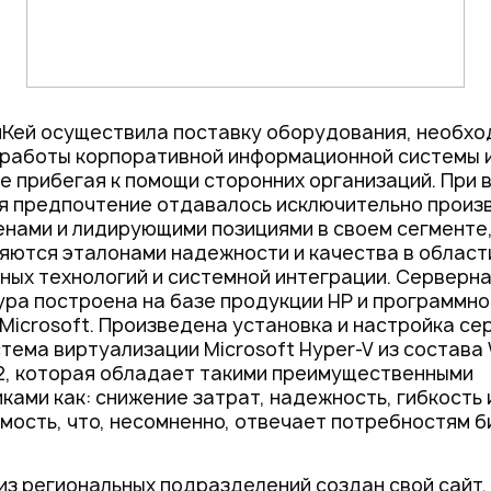
Кей осуществила поставку оборудования, необхо
 работы корпоративной информационной системы 
не прибегая к помощи сторонних организаций. При
я предпочтение отдавалось исключительно произ
нами и лидирующими позициями в своем сегменте,
яются эталонами надежности и качества в област
ых технологий и системной интеграции. Серверн
ра построена на базе продукции HP и программно
Microsoft. Произведена установка и настройка се
тема виртуализации Microsoft Hyper-V из состава
R2, которая обладает такими преимущественными
ками как: снижение затрат, надежность, гибкость
ость, что, несомненно, отвечает потребностям б
из региональных подразделений создан свой сайт,