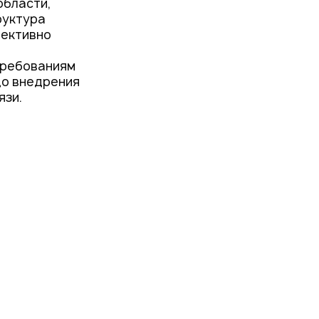
области,
руктура
фективно
требованиям
до внедрения
язи.