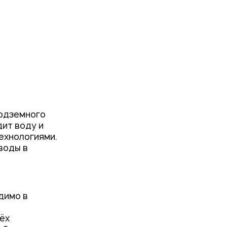
подземного
дит воду и
ехнологиями.
воды в
димо в
ёх