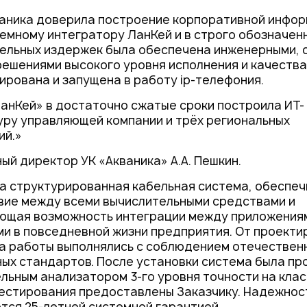
ваника доверила построение корпоративной инфо
емному интегратору ЛанКей и в строго обозначенн
ельных издержек была обеспечена инженерными, 
ешениями высокого уровня исполнения и качества.
ирована и запущена в работу ip-телефония.
анКей» в достаточно сжатые сроки построила ИТ-
ру управляющей компании и трёх региональных
ий.»
ый директор УК «Акваника» А.А. Пешкин.
а структурированная кабельная система, обеспе
вие между всеми вычислительными средствами и
ющая возможность интеграции между приложения
и в повседневной жизни предприятия. От проекти
а работы выполнялись с соблюдением отечествен
х стандартов. После установки система была пр
льным анализатором 3-го уровня точности на класс
естирования предоставлены Заказчику. Надежнос
ся 25-летней системной гарантией.