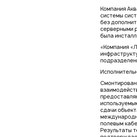
Компания Ак
системы сист
без дополнит
серверными р
была инсталл
«Компания «Л
инфраструкту
подразделен
Исполнительн
Смонтирован
взаимодейст
предоставля
используемым
сдачи объект
международны
полевым кабе
Результаты т
подтверждает