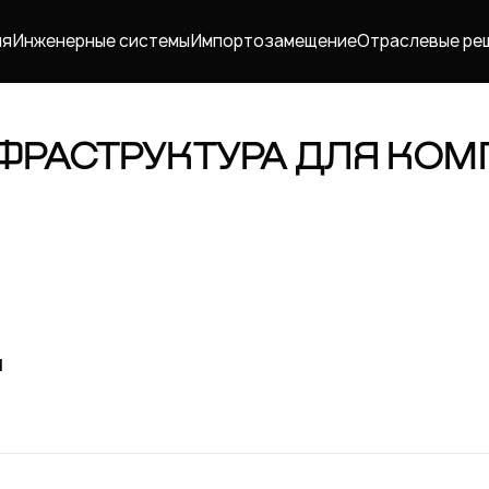
ия
Инженерные системы
Импорто­замещение
Отраслевые ре
ФРАСТРУКТУРА ДЛЯ КОМ
я
Карьера