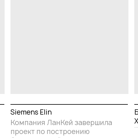
Siemens Elin
Б
Компания ЛанКей завершила
проект по построению
Весной 2012 го