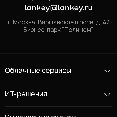
lankey@lankey.ru
г. Москва, Варшавское шоссе, д. 42
Бизнес-парк "Полином"
Облачные сервисы
Электронная почта Exchange
Видеоконференции и IP-телефония
ИТ-решения
Совместная работа с документами
Консалтинг
Облачный Офис с размещением в
ИТ-Проекты