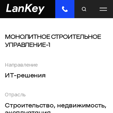
МОНОЛИТНОЕ СТРОИТЕЛЬНОЕ
Меню
УПРАВЛЕНИЕ-1
Главная
Облачные сервисы
Направление
ИТ-решения
ИТ-решения
Инженерные системы
Отрасль
Импорто­замещение
Строительство, недвижимость,
Отраслевые решения
эксплуатация