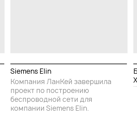
Siemens Elin
Б
Компания ЛанКей завершила
проект по построению
Весной 2012 го
беспроводной сети для
компании Siemens Elin.