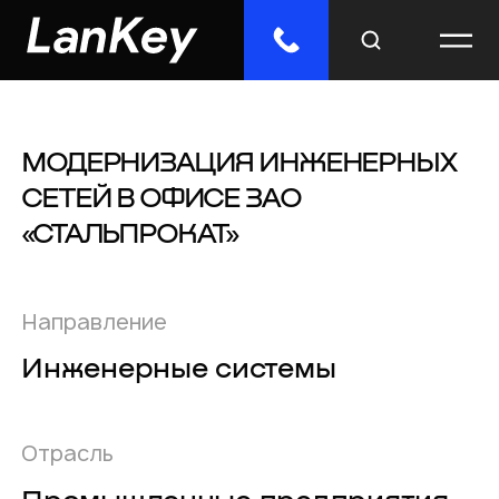
МОДЕРНИЗАЦИЯ ИНЖЕНЕРНЫХ
Меню
СЕТЕЙ В ОФИСЕ ЗАО
Главная
«СТАЛЬПРОКАТ»
Облачные сервисы
ИТ-решения
Направление
Инженерные системы
Инженерные системы
Импорто­замещение
Отрасль
Отраслевые решения