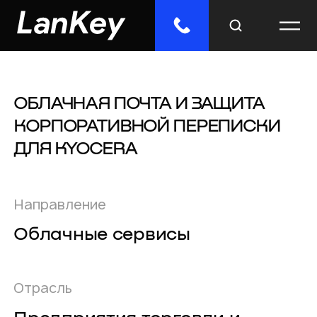
ОБЛАЧНАЯ ПОЧТА И ЗАЩИТА
Меню
КОРПОРАТИВНОЙ ПЕРЕПИСКИ
Главная
ДЛЯ KYOCERA
Облачные сервисы
ИТ-решения
Направление
Облачные сервисы
Инженерные системы
Импорто­замещение
Отрасль
Отраслевые решения