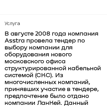
О компании
Карьера
Услуга
Проекты
Контакты
В августе 2008 года компания
Новости
Asstra провела тендер по
выбору компании для
оборудования нового
московского офиса
структурированной кабельной
системой (СКС). Из
многочисленных компаний,
принявших участие в тендере,
предпочтение было отдано
компании ЛанКей. Данный