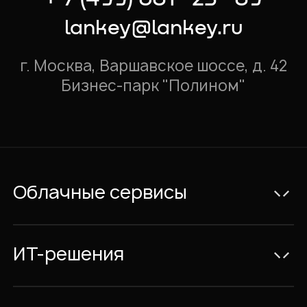
lankey@lankey.ru
г. Москва, Варшавское шоссе, д. 42
Бизнес-парк "Полином"
Облачные сервисы
Электронная почта Exchange
Видеоконференции и IP-телефония
ИТ-решения
Совместная работа с документами
Консалтинг
Облачный Офис с размещением в
ИТ-Проекты