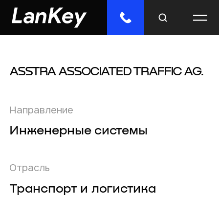
ASSTRA ASSOCIATED TRAFFIC AG.
Меню
Главная
Направление
Облачные сервисы
Инженерные системы
ИТ-решения
Инженерные системы
Отрасль
Транспорт и логистика
Импорто­замещение
Отраслевые решения