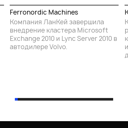
Ferronordic Machines
Компания ЛанКей завершила
внедрение кластера Microsoft
Exchange 2010 и Lync Server 2010 в
автодилере Volvo.