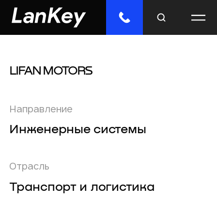
LIFAN MOTORS
Меню
Главная
Направление
Облачные сервисы
Инженерные системы
ИТ-решения
Инженерные системы
Отрасль
Транспорт и логистика
Импорто­замещение
Отраслевые решения