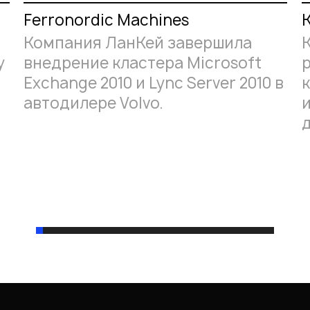
Ferronordic Machines
Компания ЛанКей завершила
у
внедрение кластера Microsoft
Exchange 2010 и Lync Server 2010 в
автодилере Volvo.