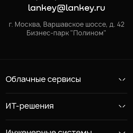
lankey@lankey.ru
г. Москва, Варшавское шоссе, д. 42
Бизнес-парк "Полином"
Облачные сервисы
Электронная почта Exchange
Видеоконференции и IP-телефония
ИТ-решения
Совместная работа с документами
Консалтинг
Облачный Офис с размещением в
ИТ-Проекты
Инженерные системы