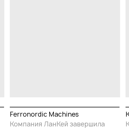
Ferronordic Machines
Компания ЛанКей завершила